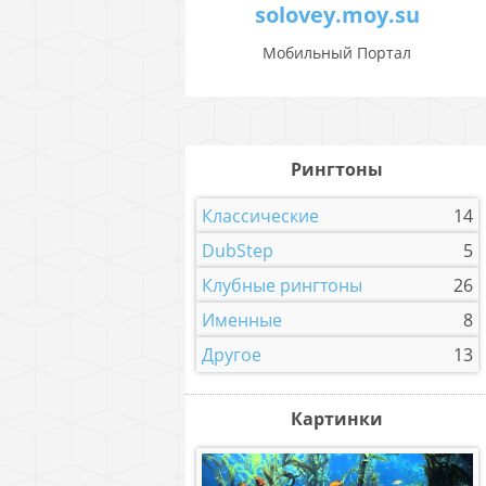
solovey.moy.su
Мобильный Портал
Рингтоны
Классические
14
DubStep
5
Клубные рингтоны
26
Именные
8
Другое
13
Картинки