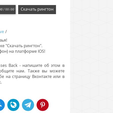
Скачать рингтон
00
/
00:00
00
/
00:00
ve
/
вья!
ке "Скачать рингтон".
йфон) на платформе IOS!
sses Back - напишите об этом в
ообщите нам. Также вы можете
бе на страницу Вконтакте или в
.