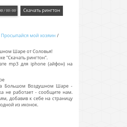
Скачать рингтон
00
/
00:00
00
/
00:00
 Просыпайся мой хозяин
/
шном Шаре от Соловья!
ке "Скачать рингтон".
те mp3 для iphone (айфон) на
ре
 На Большом Воздушном Шаре -
а не работает - сообщите нам.
ям, добавив к себе на страницу
 одной из иконок.