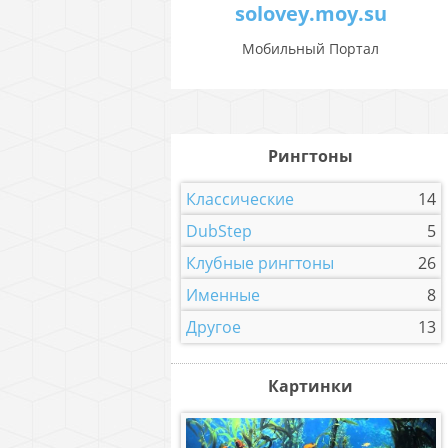
solovey.moy.su
Мобильный Портал
Рингтоны
Классические
14
DubStep
5
Клубные рингтоны
26
Именные
8
Другое
13
Картинки