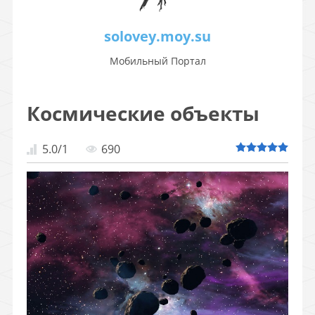
solovey.moy.su
Мобильный Портал
Космические объекты
5.0
/
1
690