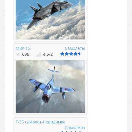
Миг-15
Самолеты
696
4.5
/
2
F-35 самолет-невидимка
Самолеты