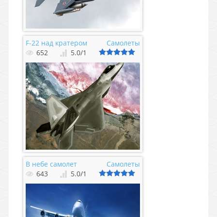
F-22 над кратером
Самолеты
652
5.0
/
1
В небе самолет
Самолеты
643
5.0
/
1