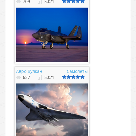
709
5.0
/
1
Авро Вулкан
Самолеты
637
5.0
/
1