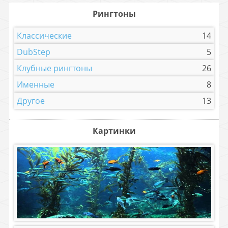
Рингтоны
Классические
14
DubStep
5
Клубные рингтоны
26
Именные
8
Другое
13
Картинки