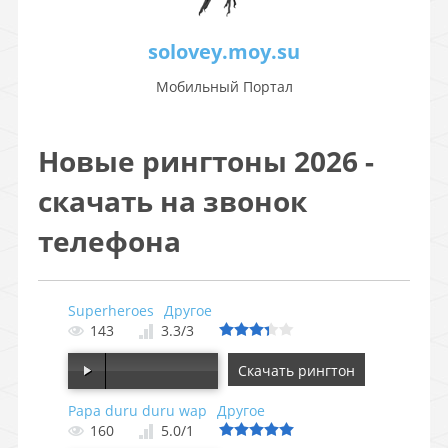
solovey.moy.su
Мобильный Портал
Новые рингтоны 2026 -
скачать на звонок
телефона
Superheroes
Другое
143
3.3
/
3
Скачать рингтон
Papa duru duru wap
Другое
160
5.0
/
1